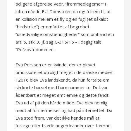
tidligere afgørelse vedr. ”fremmedlegemer” i
luften nåede EU-Domstolen da også frem til, at
en kollision mellem et fly og en fugl (et såkaldt
”birdstrike”) er omfattet af begrebet
”usædvanlige omstændigheder” som omhandlet i
art. 5, stk. 3, jf. sag C-315/15 – i daglig tale
”Pešková-dommen.
Eva Persson er en kvinde, der er blevet
omdiskuteret utroligt meget i de danske medier.
I 2016 blev Eva landskendt, da hun fortalte om
sin korte barsel med barn nummer to. Det var
åbentbart et meget ømt emne og dette fandt
Eva ud af på den hårde måde. Eva blev nemlig
mødt af fornærmelser og had på internettet. Da
Eva stod frem, var det ikke hendes mål at
forarge eller træde nogen kvinder over tæerne.