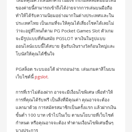
ใหม่ที่คุณควรเล่นสักครั้ง เนื่องจากเกมส์สล็อตออนไลน์
ของค่ายนี้สามารถเข้าถึงได้ง่ายจากการเล่นบนมือถือ
ทำให้ได้รับความนิยมอย่างมากในต่างประเทศและใน
ประเทศไทย เป็นเกมที่จะให้คุณได้เสี่ยงโชคได้เลยไม่
ว่าจะอยู่ที่ไหนก็ตาม PG Pocket Games Slot ตัวเกม
จะมีรูปแบบที่ทันสมัย PGSLOT หาเงินในรูปแบบ
ออนไลน์แบบนี้ได้สบาย ลุ้นรับเงินรางวัลก้อนใหญ่และ
โบนัสให้คุณได้ชื่นใจ
PGสล็อต ระบบออโต้ ฝากถอนง่าย. เล่นเกมคาสิโนบน
เว็บไซต์นี้
pgslot
.
การที่เราไม่ต้องฝาก อาจจะมีเงื่อนไขพิเศษ เพื่อทำให้
การที่คุณได้รับฟรี เป็นสิ่งที่มีคุณค่า คุณอาจจะต้อง
แลกมาด้วย การสมัครสมาชิกเป็นครั้งแรก แล้วฝากเงิน
ขั้นต่ำ 100 บาท เข้าไปในเว็บ ตามนโยบายที่เว็บไซต์
กำหนด หรือคุณอาจจะต้อง ทำตามเงื่อนไขพิเศษอื่นๆ
บางประการ