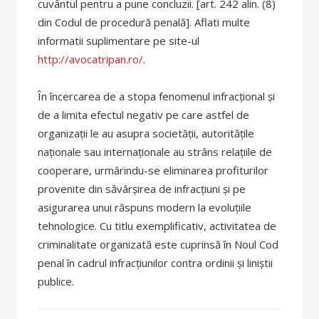
cuvântul pentru a pune concluzii. [art. 242 alin. (8)
din Codul de procedură penală]. Aflati multe
informatii suplimentare pe site-ul
http://avocatripan.ro/
.
În încercarea de a stopa fenomenul infracțional și
de a limita efectul negativ pe care astfel de
organizații le au asupra societății, autoritățile
naționale sau internaționale au strâns relațiile de
cooperare, urmârindu-se eliminarea profiturilor
provenite din săvârșirea de infracțiuni și pe
asigurarea unui răspuns modern la evoluțiile
tehnologice. Cu titlu exemplificativ, activitatea de
criminalitate organizată este cuprinsă în Noul Cod
penal în cadrul infracțiunilor contra ordinii și liniștii
publice.