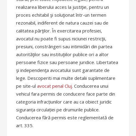
realizarea liberului acces la justiţie, pentru un
proces echitabil şi soluţionat într-un termen
rezonabil, indiferent de natura cauzei sau de
calitatea părţilor. În exercitarea profesiei,
avocatul nu poate fi supus niciunei restricţii,
presiuni, constrângeri sau intimidări din partea
autorităţilor sau instituţiilor publice ori a altor
persoane fizice sau persoane juridice. Libertatea
şi independenţa avocatului sunt garantate de
lege. Descoperiti mai multe detalii suplimentare
pe site-ul
avocat penal Cluj
. Conducerea unui
vehicul fara permis de conducere face parte din
categoria infracțiunilor care au ca obiect juridic
siguranța circulației pe drumurile publice.
Conducerea fără permis este reglementată de
art. 335.