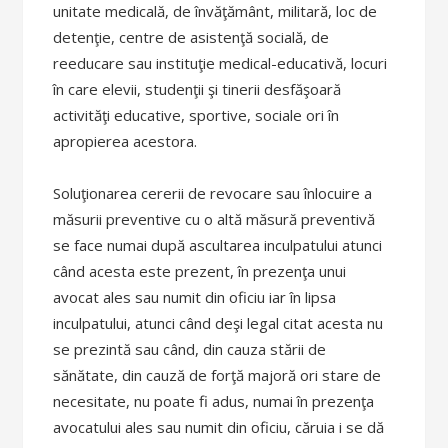
unitate medicală, de învăţământ, militară, loc de
detenţie, centre de asistenţă socială, de
reeducare sau instituţie medical-educativă, locuri
în care elevii, studenţii şi tinerii desfăşoară
activităţi educative, sportive, sociale ori în
apropierea acestora.
Soluţionarea cererii de revocare sau înlocuire a
măsurii preventive cu o altă măsură preventivă
se face numai după ascultarea inculpatului atunci
când acesta este prezent, în prezenţa unui
avocat ales sau numit din oficiu iar în lipsa
inculpatului, atunci când deşi legal citat acesta nu
se prezintă sau când, din cauza stării de
sănătate, din cauză de forţă majoră ori stare de
necesitate, nu poate fi adus, numai în prezenţa
avocatului ales sau numit din oficiu, căruia i se dă