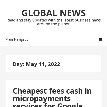
Skip
Skip
to
to
GLOBAL NEWS
navigation
content
Read and stay updated with the latest business news
around the planet.
Main Navigation
Day:
May 11, 2022
Cheapest fees cash in
micropayments
services for Google