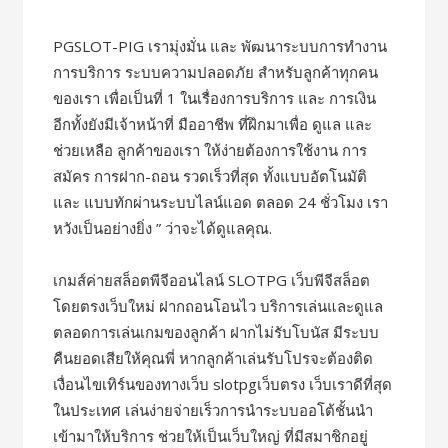
PGSLOT-PIG เรามุ่งมั่น และ พัฒนาระบบการทำงาน
การบริการ ระบบความปลอดภัย สำหรับลูกค้าทุกคน
ของเรา เพื่อเป็นที่ 1 ในเรื่องการบริการ และ การเงิน
อีกทั้งยังมีเจ้าหน้าที่ มืออาชีพ ที่ฝึกมาเพื่อ ดูแล และ
ช่วยเหลือ ลูกค้าของเรา ให้ง่ายต้องการใช้งาน การ
สมัคร การฝาก-ถอน รวดเร็วที่สุด ทั้งแบบอัตโนมัติ
และ แบบทักผ่านระบบไลน์แอด ตลอด 24 ชั่วโมง เรา
หวังเป็นอย่างยิ่ง ” ว่าจะได้ดูแลคุณ.
เกมส์ค่ายสล็อตพีจีออนไลน์ SLOTPG เว็บพีจีสล็อต
โดยตรงเว็บใหม่ ฝากถอนโอนไว บริการเล่นและดูแล
ตลอดการเล่นเกมของลูกค้า ฝากไม่รับโบนัส มีระบบ
คืนยอดเสียให้คุณพี่ หากลูกค้าเล่นรับโปรจะต้องติด
เงื่อนไขเทิร์นของทางเว็บ slotpgเว็บตรง เว็บเราดีที่สุด
ในประเทศ เล่นง่ายจ่ายเร็วการนำระบบออโต้ชั้นนำ
เข้ามาให้บริการ ช่วยให้เป็นเว็บใหญ่ ที่มีสมาชิกอยู่