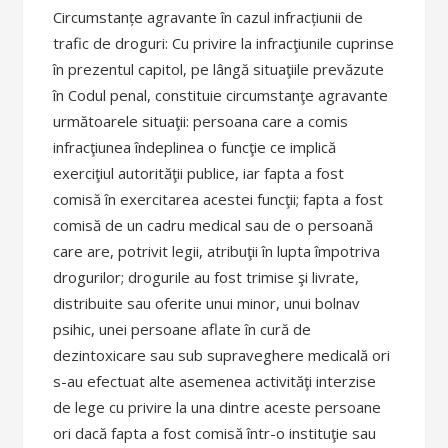
Circumstanțe agravante în cazul infracțiunii de
trafic de droguri: Cu privire la infracţiunile cuprinse
în prezentul capitol, pe lângă situaţiile prevăzute
în Codul penal, constituie circumstanţe agravante
următoarele situaţii: persoana care a comis
infracţiunea îndeplinea o funcţie ce implică
exerciţiul autorităţii publice, iar fapta a fost
comisă în exercitarea acestei funcţii; fapta a fost
comisă de un cadru medical sau de o persoană
care are, potrivit legii, atribuţii în lupta împotriva
drogurilor; drogurile au fost trimise şi livrate,
distribuite sau oferite unui minor, unui bolnav
psihic, unei persoane aflate în cură de
dezintoxicare sau sub supraveghere medicală ori
s-au efectuat alte asemenea activităţi interzise
de lege cu privire la una dintre aceste persoane
ori dacă fapta a fost comisă într-o instituţie sau