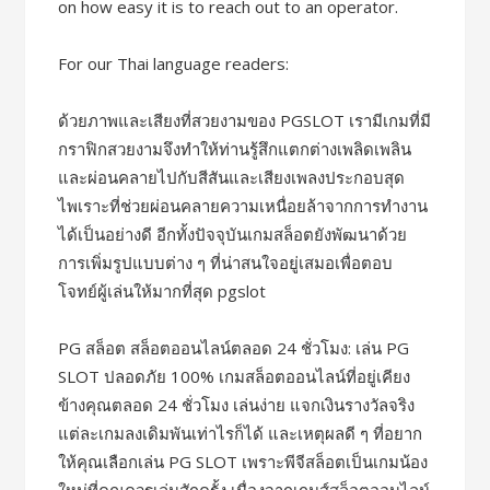
on how easy it is to reach out to an operator.
For our Thai language readers:
ด้วยภาพและเสียงที่สวยงามของ PGSLOT เรามีเกมที่มี
กราฟิกสวยงามจึงทำให้ท่านรู้สึกแตกต่างเพลิดเพลิน
และผ่อนคลายไปกับสีสันและเสียงเพลงประกอบสุด
ไพเราะที่ช่วยผ่อนคลายความเหนื่อยล้าจากการทำงาน
ได้เป็นอย่างดี อีกทั้งปัจจุบันเกมสล็อตยังพัฒนาด้วย
การเพิ่มรูปแบบต่าง ๆ ที่น่าสนใจอยู่เสมอเพื่อตอบ
โจทย์ผู้เล่นให้มากที่สุด pgslot
PG สล็อต สล็อตออนไลน์ตลอด 24 ชั่วโมง: เล่น PG
SLOT ปลอดภัย 100% เกมสล็อตออนไลน์ที่อยู่เคียง
ข้างคุณตลอด 24 ชั่วโมง เล่นง่าย แจกเงินรางวัลจริง
แต่ละเกมลงเดิมพันเท่าไรก็ได้ และเหตุผลดี ๆ ที่อยาก
ให้คุณเลือกเล่น PG SLOT เพราะพีจีสล็อตเป็นเกมน้อง