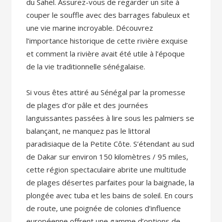
du Sahel. Assurez-vous de regarder un site à
couper le souffle avec des barrages fabuleux et
une vie marine incroyable. Découvrez
l’importance historique de cette rivière exquise
et comment la rivière avait été utile à l’époque
de la vie traditionnelle sénégalaise.
Si vous êtes attiré au Sénégal par la promesse
de plages d’or pâle et des journées
languissantes passées à lire sous les palmiers se
balançant, ne manquez pas le littoral
paradisiaque de la Petite Côte. S’étendant au sud
de Dakar sur environ 150 kilomètres / 95 miles,
cette région spectaculaire abrite une multitude
de plages désertes parfaites pour la baignade, la
plongée avec tuba et les bains de soleil. En cours
de route, une poignée de colonies d’influence
européenne offrent une gamme d’options de